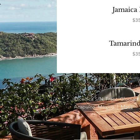
Jamaica 
$3
Tamarind
$3
Escénica S/N, Fracc. Glomar
Acapulco, México |
Maps
-