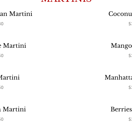
an Martini
Coconu
80
$
 Martini
Mango 
50
$
artini
Manhatt
50
$
 Martini
Berrie
50
$