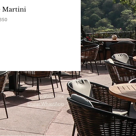
 Martini
350
info@zibu.mx
Enviar WhastApp