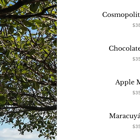
Cosmopolit
$3
Chocolate
$3
Apple M
$3
Maracuyá
$3