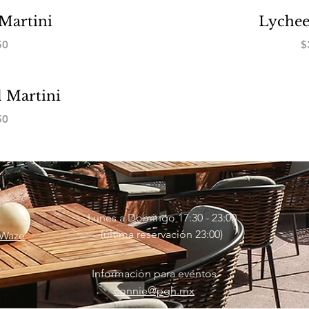
Martini
Lychee
50
$
 Martini
50
Lunes a Domingo 17:30 - 23:00
​(última reservación 23:00)
Waze
Información para eventos
connie@pgh.mx