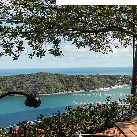
Escénica S/N, Fracc. Glomar
Acapulco, México |
Maps
-