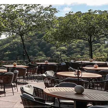
info@zibu.mx
Enviar WhastApp