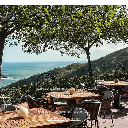
Lunes a Domingo 17:30 - 23:00
​(última reservación 23:00)
Waze
Información para eventos
connie@pgh.mx