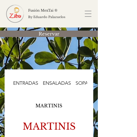
Fusión MexTai ®
By Eduardo Palazuelos
Reservar
ENTRADAS
ENSALADAS
SOPAS
PLATOS FUERTES
MARTINIS
MARTINIS