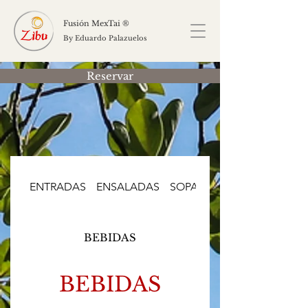
Fusión MexTai ®
By Eduardo Palazuelos
Reservar
ENTRADAS
ENSALADAS
SOPAS
PLATOS FUERTES
BEBIDAS
BEBIDAS