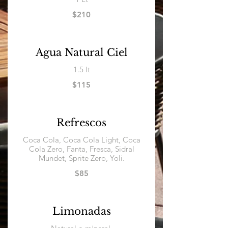
$210
Agua Natural Ciel
1.5 lt
$115
Refrescos
Coca Cola, Coca Cola Light, Coca
Cola Zero, Fanta, Fresca, Sidral
Mundet, Sprite Zero, Yoli.
$85
Limonadas