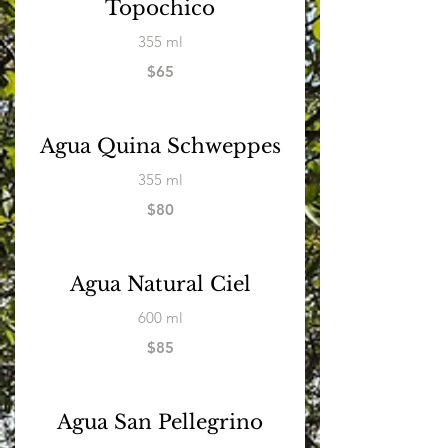
Topochico
355 ml
$65
Agua Quina Schweppes
355 ml
$80
Agua Natural Ciel
600 ml
$85
Agua San Pellegrino